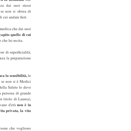
za dai suoi stessi
 se non si sforza di
 cui andare fieri.
 medica che dai suoi
apito quello di cui
 che lei recita.
ore di superficialità,
enza la preparazione
a la sensibilità,
le
, se non si è Medici
della Salute lo deve
a persona di grande
n titolo di Laurea),
non è in
vane d'età
ita privata, la vita
ersone che vogliono