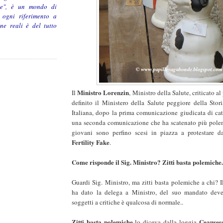
de", è un mondo di
o ogni riferimento a
one reali è del tutto
Ministro Lorenzin
Il
, Ministro della Salute, criticato al
definito il Ministero della Salute peggiore della Stor
Italiana, dopo la prima comunicazione giudicata di cat
una seconda comunicazione che ha scatenato più polem
giovani sono perfino scesi in piazza a protestare 
Fertility Fake
.
Come risponde il Sig. Ministro? Zitti basta polemiche.
Guardi Sig. Ministro, ma zitti basta polemiche a chi? I
ha dato la delega a Ministro, del suo mandato deve 
soggetti a critiche è qualcosa di normale..
Zitti basta polemiche
Ceaușes
lo diceva dalla loggia