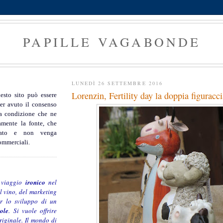
PAPILLE VAGABONDE
LUNEDÌ 26 SETTEMBRE 2016
Lorenzin, Fertility day la doppia figuracci
esto sito può essere
er avuto il consenso
 a condizione che ne
amente la fonte, che
rato e non venga
commerciali.
 viaggio
ironico
nel
l vino, del marketing
er lo sviluppo di un
ole
. Si vuole offrire
riginale. Il mondo di