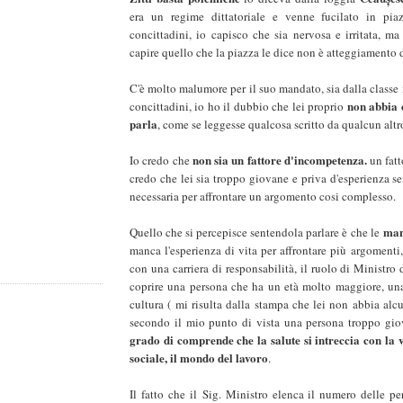
era un regime dittatoriale e venne fucilato in piaz
concittadini, io capisco che sia nervosa e irritata, ma
capire quello che la piazza le dice non è atteggiamento di
C'è molto malumore per il suo mandato, sia dalla classe
non abbia c
concittadini, io ho il dubbio che lei proprio
parla
, come se leggesse qualcosa scritto da qualcun altro
non sia un fattore d'incompetenza.
Io credo che
un fatt
credo che lei sia troppo giovane e priva d'esperienza s
necessaria per affrontare un argomento cosi complesso.
manc
Quello che si percepisce sentendola parlare è che le
manca l'esperienza di vita per affrontare più argomenti
con una carriera di responsabilità, il ruolo di Ministro 
coprire una persona che ha un età molto maggiore, un
cultura ( mi risulta dalla stampa che lei non abbia alcu
secondo il mio punto di vista una persona troppo gio
grado di comprende che la salute si intreccia con la v
sociale, il mondo del lavoro
.
Il fatto che il Sig. Ministro elenca il numero delle p