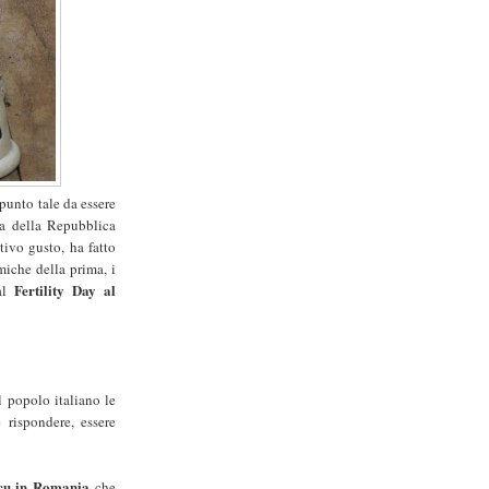
 punto tale da essere
ia della Repubblica
tivo gusto, ha fatto
iche della prima, i
Fertility Day al
dal
l popolo italiano le
rispondere, essere
cu in Romania
che