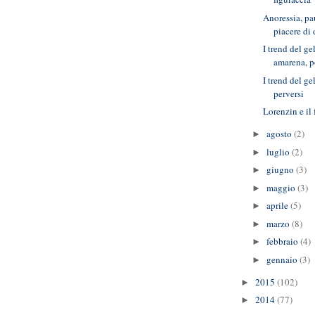
Anoressia, pa
piacere di
I trend del g
amarena, 
I trend del ge
perversi
Lorenzin e il 
agosto
(2)
►
luglio
(2)
►
giugno
(3)
►
maggio
(3)
►
aprile
(5)
►
marzo
(8)
►
febbraio
(4)
►
gennaio
(3)
►
2015
(102)
►
2014
(77)
►