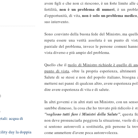
avere figli e che non ci riescono, è un forte limite alle
non è un problema di numeri
fertilità,
, è un probl
non è solo un problema medico
d'opportunità, di vita,
suo intervento.
Sono convinto della buona fede del Ministro, ma quello
reputa essere una verità assoluta è un punto di vis
parziale del problema, invece le persone comuni hann
vista diverso e più ampio del problema.
Quello che il
ruolo di Ministro richiede è quello di and
punto di vista
, oltre la propria esperienza, altrimenti
Salute di se stessi e non del popolo italiano, bisogna 
mettersi nei panni di qualcun altro, avere esperienza pol
dire avere esperienza di vita e di salute.
)
In altri governi e in altri stati un Ministro, con un senso
sarebbe dimesso, la cosa che ho trovato più ridicolo è st
)
"vogliono tutti fare i Ministri della Salute"
, questa f
tali: acqua di
non deve pronunciarla peggiora la situazione, vuole di 
si sentono autorevoli a sostituirla, più persone la tr
tility day la doppia
come ammettere d'avere poca autorevolezza.