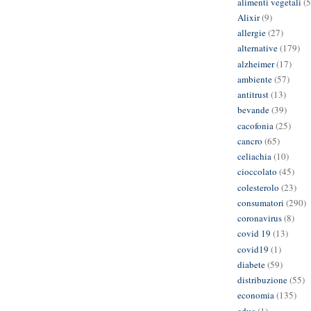
alimenti vegetali
(5
Alixir
(9)
allergie
(27)
alternative
(179)
alzheimer
(17)
ambiente
(57)
antitrust
(13)
bevande
(39)
cacofonia
(25)
cancro
(65)
celiachia
(10)
cioccolato
(45)
colesterolo
(23)
consumatori
(290)
coronavirus
(8)
covid 19
(13)
covid19
(1)
diabete
(59)
distribuzione
(55)
economia
(135)
educ
(1)