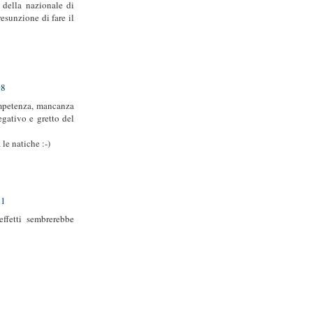
i della nazionale di
esunzione di fare il
08
ompetenza, mancanza
egativo e gretto del
le natiche :-)
11
effetti sembrerebbe