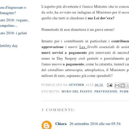
L'aspetto più divertente è l'unico Ministro che io conos
ura d'ingrassare o
da solo, ha avviato un indagine al Ministero per il sec
 dimagrire?
ma Lei dov'era?
quello che tutti si chiedono è
elato 2016: vegano,
pompelmo...
Permetterle di non dimettersi è un grave errore!
lato 2016: i gelati
contribuen
Intanto per i contribuenti in particolare i
fertility day
approvazione
i nuovi
Lea
(livelli essenziali di assi
nuovi servizi a pagamento
più interventi di microc
erano in Day Surgery cioè gratuiti o parzialmente gr
a pagamento
l'anno nuovo
, come la cataratta, tunnel ca
del cristallino artroscopia, artroplastica, il Ministero 
milioni di euro, sapranno già come spenderli?
PUBBLICATO DA
GÜNTHER
ALLE
06:26
ETICHETTE:
MURO DEL PIANTO
,
PREVENZIONE
,
PUBB
3 COMMENTI:
Chiara
26 settembre 2016 alle ore 05:54