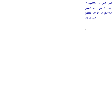
"papille vagabon
fantasia, pertant
fatti, cose o pers
casuale.