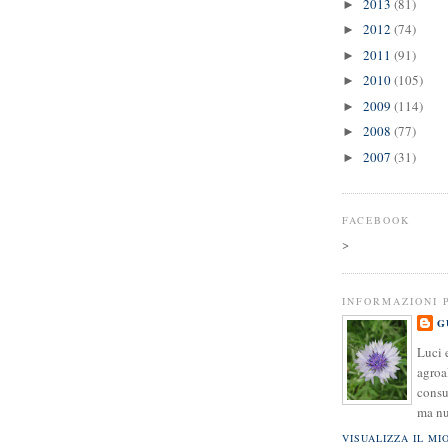
2013
(81)
►
2012
(74)
►
2011
(91)
►
2010
(105)
►
2009
(114)
►
2008
(77)
►
2007
(31)
►
FACEBOOK
>
INFORMAZIONI 
G
Luci 
agroa
consu
ma nu
VISUALIZZA IL MI