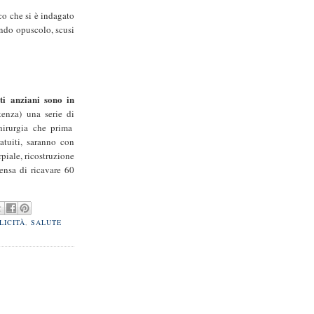
co che si è indagato
ondo opuscolo, scusi
ti anziani sono in
stenza) una serie di
hirurgia che prima
atuiti, saranno con
rpiale, ricostruzione
pensa di ricavare 60
LICITÀ
,
SALUTE