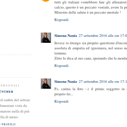
tutti gli italiani vorrebbero fare gli allenator
calcio, questo è un peccato veniale, avere la pr
Ministro delle salute è un peccato mortale !
Rispondi
Simona Nania
27 settembre 2016 alle ore 17:
Invece io ritengo sia proprio questione d'inc
assoluta di empatia ed ignoranza, nel senso n
termine.
Zitto lo dica al suo cane, sperando che le morda 
Rispondi
Simona Nania
27 settembre 2016 alle ore 17:
PERSONALI
P.s. carina la foto :-) il primo soggetto in 
ÜNTHER
proprio lei...
ed ombre del settore
Rispondi
limentare viste da
matore nulla di più
lla di meno.
O PROFILO