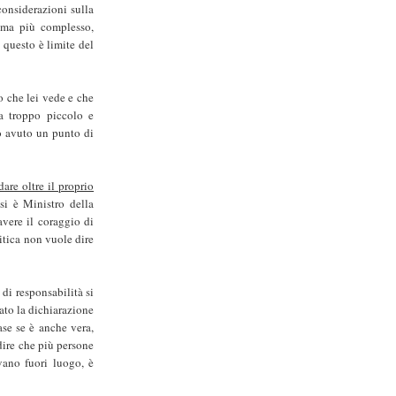
 considerazioni sulla
ema più complesso,
, questo è limite del
 che lei vede e che
ta troppo piccolo e
o avuto un punto di
are oltre il proprio
 si è Ministro della
avere il coraggio di
itica non vuole dire
 di responsabilità si
ato la dichiarazione
rase se è anche vera,
dire che più persone
ovano fuori luogo, è