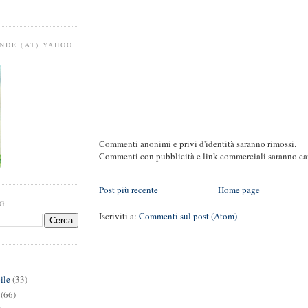
NDE (AT) YAHOO
Commenti anonimi e privi d'identità saranno rimossi.
Commenti con pubblicità e link commerciali saranno can
Post più recente
Home page
OG
Iscriviti a:
Commenti sul post (Atom)
ile
(33)
(66)